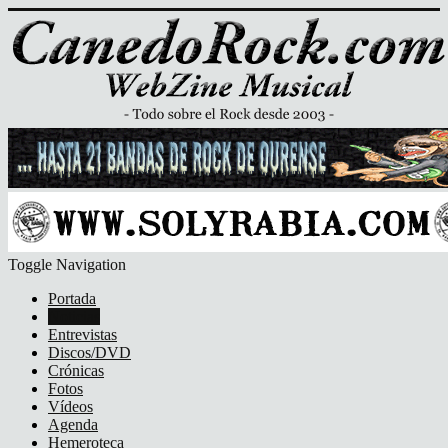
Toggle Navigation
Portada
Noticias
Entrevistas
Discos/DVD
Crónicas
Fotos
Vídeos
Agenda
Hemeroteca