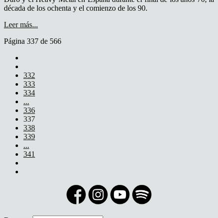
década de los ochenta y el comienzo de los 90.
Leer más...
Página 337 de 566
332
333
334
...
336
337
338
339
...
341