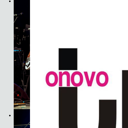
JET
Son do Camiño