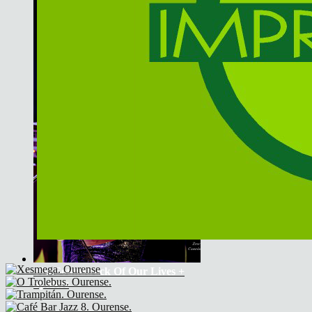
The Soundtrack Of Our Lives +
Spiders