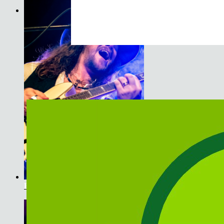
Son do Camiño
Basement Saints