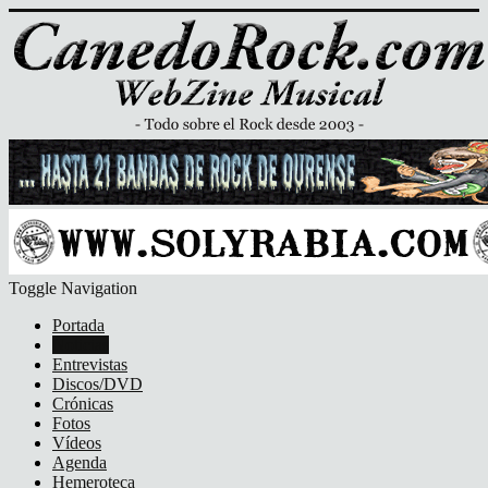
Toggle Navigation
Portada
Noticias
Entrevistas
Discos/DVD
Crónicas
Fotos
Vídeos
Agenda
Hemeroteca