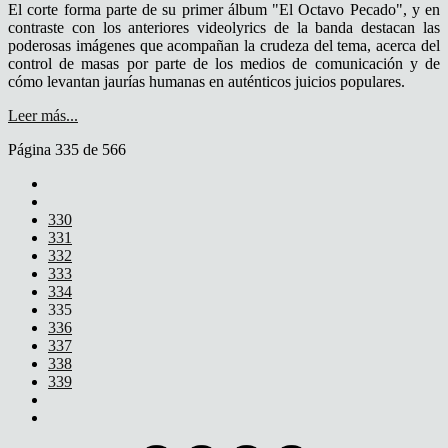
El corte forma parte de su primer álbum "El Octavo Pecado", y en
contraste con los anteriores videolyrics de la banda destacan las
poderosas imágenes que acompañan la crudeza del tema, acerca del
control de masas por parte de los medios de comunicación y de
cómo levantan jaurías humanas en auténticos juicios populares.
Leer más...
Página 335 de 566
330
331
332
333
334
335
336
337
338
339