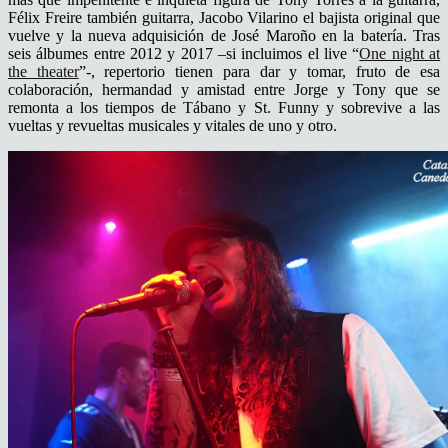
Félix Freire también guitarra, Jacobo Vilarino el bajista original que
vuelve y la nueva adquisición de José Maroño en la batería. Tras
seis álbumes entre 2012 y 2017 –si incluimos el live “
One night at
the theater
”-, repertorio tienen para dar y tomar, fruto de esa
colaboración, hermandad y amistad entre Jorge y Tony que se
remonta a los tiempos de Tábano y St. Funny y sobrevive a las
vueltas y revueltas musicales y vitales de uno y otro.