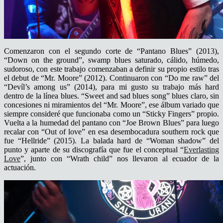
Comenzaron con el segundo corte de “Pantano Blues” (2013),
“Down on the ground”, swamp blues saturado, cálido, húmedo,
sudoroso, con este trabajo comenzaban a definir su propio estilo tras
el debut de “Mr. Moore” (2012). Continuaron con “Do me raw” del
“Devíl’s among us” (2014), para mi gusto su trabajo más hard
dentro de la línea blues. “Sweet and sad blues song” blues claro, sin
concesiones ni miramientos del “Mr. Moore”, ese álbum variado que
siempre consideré que funcionaba como un “Sticky Fingers” propio.
Vuelta a la humedad del pantano con “Joe Brown Blues” para luego
recalar con “Out of love” en esa desembocadura southern rock que
fue “Hellride” (2015). La balada hard de “Woman shadow” del
punto y aparte de su discografía que fue el conceptual “
Everlasting
Love
”, junto con “Wrath child” nos llevaron al ecuador de la
actuación.