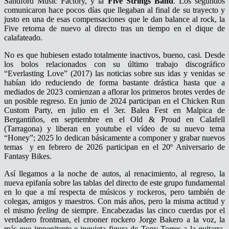
Sandford Music Factory, y la
Five Strings Band
. Los segundos
comunicaron hace pocos días que llegaban al final de su trayecto y
justo en una de esas compensaciones que le dan balance al rock, la
Five retorna de nuevo al directo tras un tiempo en el dique de
calafateado.
No es que hubiesen estado totalmente inactivos, bueno, casi. Desde
los bolos relacionados con su último trabajo discográfico
“Everlasting Love” (2017) las noticias sobre sus idas y venidas se
habían ido reduciendo de forma bastante drástica hasta que a
mediados de 2023 comienzan a aflorar los primeros brotes verdes de
un posible regreso. En junio de 2024 participan en el Chicken Run
Custom Party, en julio en el 3er. Balea Fest en Malpica de
Bergantiños, en septiembre en el Old & Proud en Calafell
(Tarragona) y liberan en youtube el vídeo de su nuevo tema
“Honey”; 2025 lo dedican básicamente a componer y grabar nuevos
temas y en febrero de 2026 participan en el 20º Aniversario de
Fantasy Bikes.
Así llegamos a la noche de autos, al renacimiento, al regreso, la
nueva epifanía sobre las tablas del directo de este grupo fundamental
en lo que a mí respecta de músicos y rockeros, pero también de
colegas, amigos y maestros. Con más años, pero la misma actitud y
el mismo
feeling
de siempre. Encabezadas las cinco cuerdas por el
verdadero frontman, el crooner rockero Jorge Bakero a la voz, la
más que impenitente e inquieta figura de Tony Torres a la guitarra,