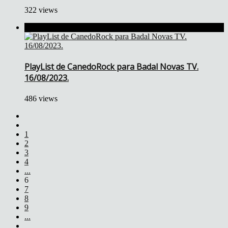
322 views
PlayList de CanedoRock para Badal Novas TV.
16/08/2023.
486 views
1
2
3
4
...
6
7
8
9
...