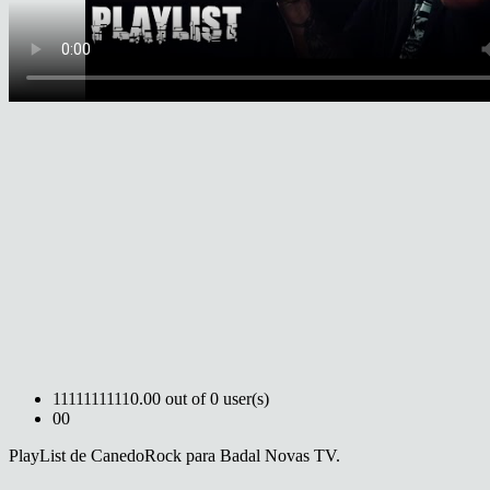
1
1
1
1
1
1
1
1
1
1
0.00 out of 0 user(s)
0
0
PlayList de CanedoRock para Badal Novas TV.