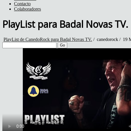
Contacto
Colaboradores
PlayList para Badal Novas TV.
PlayList de CanedoRock para Badal Novas TV.
/
canedorock
/
19 M
Go