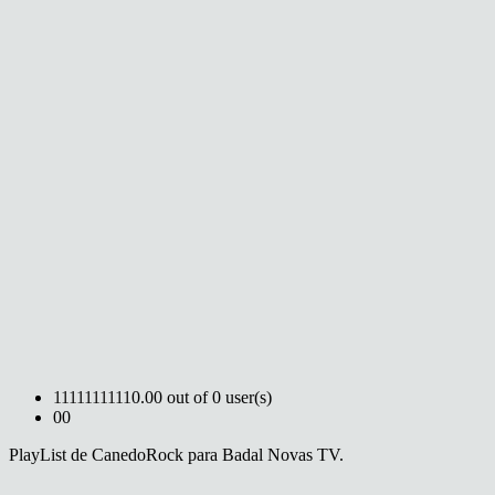
1
1
1
1
1
1
1
1
1
1
0.00 out of 0 user(s)
0
0
PlayList de CanedoRock para Badal Novas TV.