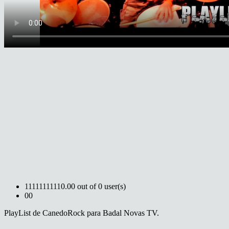
1
1
1
1
1
1
1
1
1
1
0.00 out of 0 user(s)
0
0
PlayList de CanedoRock para Badal Novas TV.