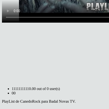
1
1
1
1
1
1
1
1
1
1
0.00 out of 0 user(s)
0
0
PlayList de CanedoRock para Badal Novas TV.