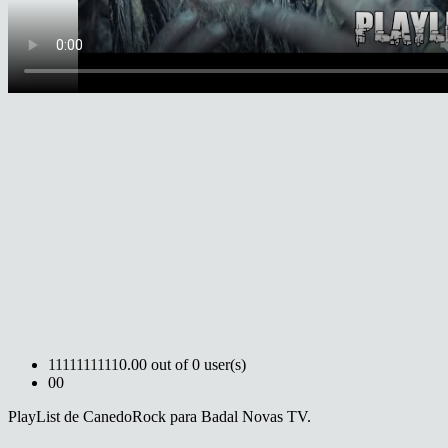
1
1
1
1
1
1
1
1
1
1
0.00 out of 0 user(s)
0
0
PlayList de CanedoRock para Badal Novas TV.