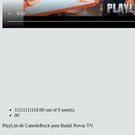
1
1
1
1
1
1
1
1
1
1
0.00 out of 0 user(s)
0
0
PlayList de CanedoRock para Badal Novas TV.