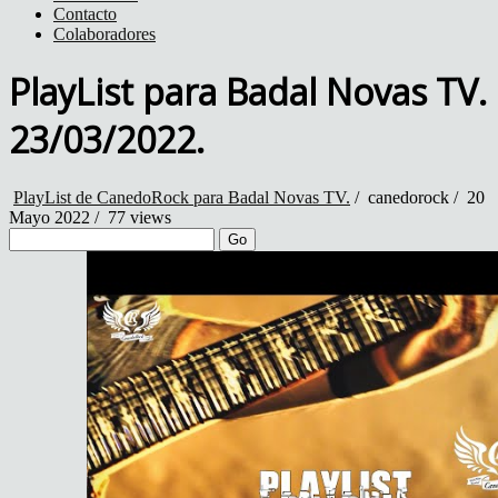
Contacto
Colaboradores
PlayList para Badal Novas TV.
23/03/2022.
PlayList de CanedoRock para Badal Novas TV.
/
canedorock
/
20
Mayo 2022 /
77 views
Go