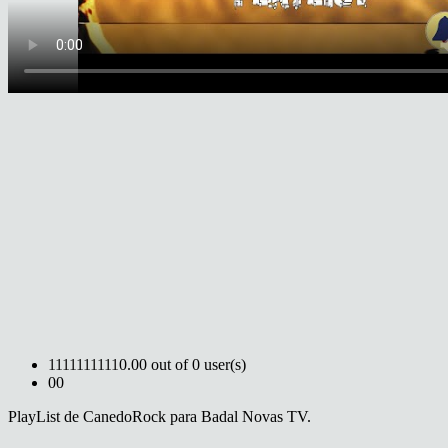
1
1
1
1
1
1
1
1
1
1
0.00 out of 0 user(s)
0
0
PlayList de CanedoRock para Badal Novas TV.