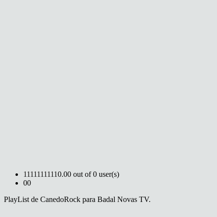
1
1
1
1
1
1
1
1
1
1
0.00 out of 0 user(s)
0
0
PlayList de CanedoRock para Badal Novas TV.