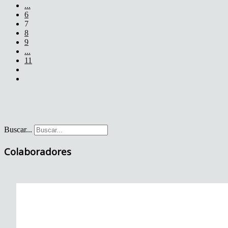
...
6
7
8
9
...
11
Buscar...
Colaboradores