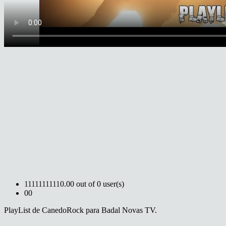
1
1
1
1
1
1
1
1
1
1
0.00 out of 0 user(s)
0
0
PlayList de CanedoRock para Badal Novas TV.