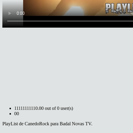
1
1
1
1
1
1
1
1
1
1
0.00 out of 0 user(s)
0
0
PlayList de CanedoRock para Badal Novas TV.