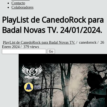
Contacto
Colaboradores
PlayList de CanedoRock para
Badal Novas TV. 24/01/2024.
PlayList de CanedoRock para Badal Novas TV.
/
canedorock
/
26
Enero 2024 /
379 views
Go