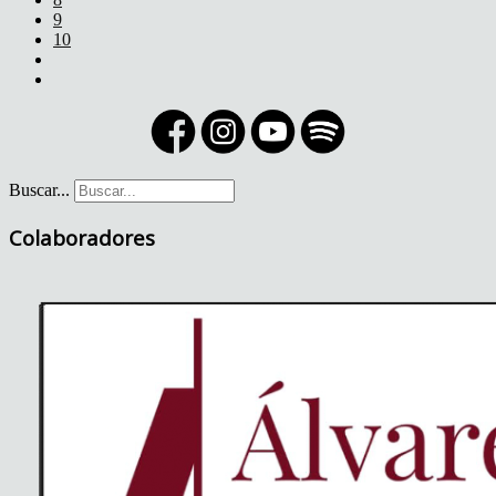
9
10
Buscar...
Colaboradores