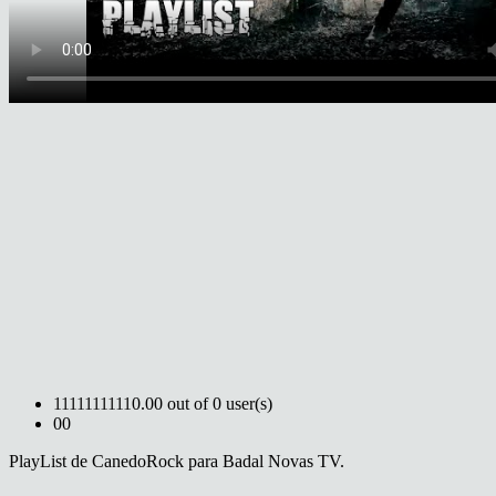
1
1
1
1
1
1
1
1
1
1
0.00 out of 0 user(s)
0
0
PlayList de CanedoRock para Badal Novas TV.