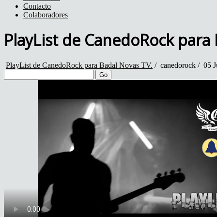
Contacto
Colaboradores
PlayList de CanedoRock para 
PlayList de CanedoRock para Badal Novas TV.
/
canedorock
/
05 J
Go