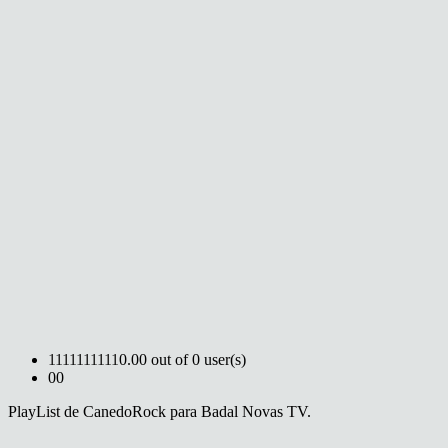
1
1
1
1
1
1
1
1
1
1
0.00 out of 0 user(s)
0
0
PlayList de CanedoRock para Badal Novas TV.