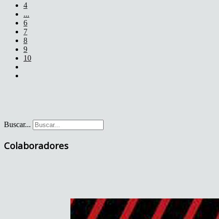
4
...
6
7
8
9
10
Buscar...
Colaboradores