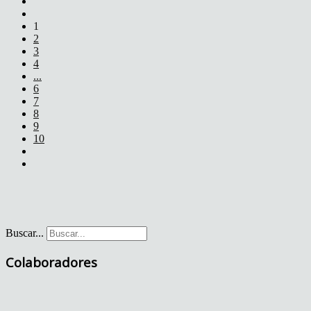
1
2
3
4
...
6
7
8
9
10
Buscar...
Colaboradores