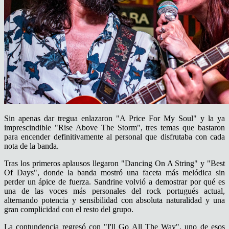
Sin apenas dar tregua enlazaron
"A Price For My Soul"
y la ya
imprescindible
"Rise Above The Storm"
, tres temas que bastaron
para encender definitivamente al personal que disfrutaba con cada
nota de la banda.
Tras los primeros aplausos llegaron
"Dancing On A String"
y
"Best
Of Days"
, donde la banda mostró una faceta más melódica sin
perder un ápice de fuerza. Sandrine volvió a demostrar por qué es
una de las voces más personales del rock portugués actual,
alternando potencia y sensibilidad con absoluta naturalidad y una
gran complicidad con el resto del grupo.
La contundencia regresó con
"I'll Go All The Way"
, uno de esos