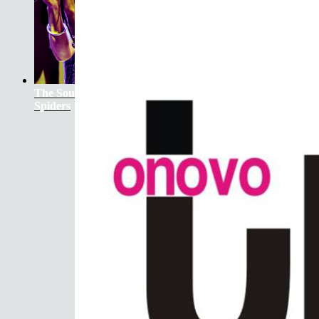
The Soundtrack Of Our Lives +
Spiders