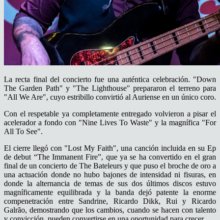
La recta final del concierto fue una auténtica celebración.
"Down
The Garden Path"
y
"The Lighthouse"
prepararon el terreno para
"All We Are"
, cuyo estribillo convirtió al Auriense en un único coro.
Con el respetable ya completamente entregado volvieron a pisar el
acelerador a fondo con
"Nine Lives To Waste"
y
la magnífica
"For
All To See".
El cierre llegó con
"Lost My Faith"
, una canción incluida en su Ep
de debut “The Immanent Fire”, que ya se ha convertido en el gran
final de un concierto de The Bateleurs y que puso el broche de oro a
una actuación donde no hubo bajones de intensidad ni fisuras, en
donde la
alternancia de temas de sus dos últimos discos estuvo
magníficamente equilibrada y
la banda dejó patente la enorme
compenetración entre Sandrine, Ricardo Dikk, Rui y Ricardo
Galrão, demostrando que los cambios, cuando se hacen con talento
y convicción, pueden convertirse en una oportunidad para crecer.