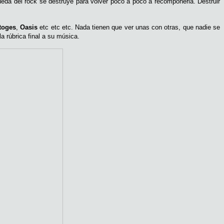
ueda del rock se destruye para volver poco a poco a recomponerla. Destruir
toges
,
Oasis
etc etc etc. Nada tienen que ver unas con otras, que nadie se
a rúbrica final a su música.