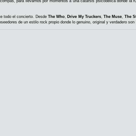
 compás, para llevarnos por momentos a una catarsis psicodélica donde la r
te todo el concierto. Desde
The Who
,
Drive My Truckers
,
The Muse
,
The S
eedores de un estilo rock propio donde lo genuino, original y verdadero son l