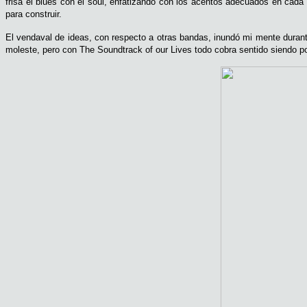
frisa el blues con el soul, enfatizando con los acentos adecuados en cada
para construir.
El vendaval de ideas, con respecto a otras bandas, inundó mi mente duran
moleste, pero con The Soundtrack of our Lives todo cobra sentido siendo pos