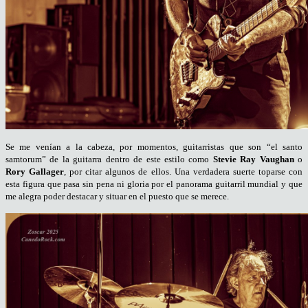
Se me venían a la cabeza, por momentos, guitarristas que son “el santo
samtorum” de la guitarra dentro de este estilo como
St
evie
Ray
Vaughan
o
Rory Gallager
, por citar algunos de ellos. Una verdadera suerte toparse con
esta figura que pasa sin pena ni gloria por el panorama guitarril mundial y que
me alegra poder destacar y situar en el puesto que se merece.