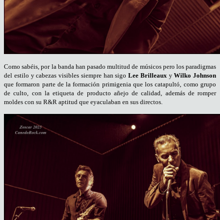
Como sabéis, por la banda han pasado multitud de músicos pero los paradigmas
del estilo y cabezas visibles siempre han sigo
Lee
Brilleaux
y
Wil
k
o Joh
n
son
que formaron parte de la formación primigenia que los catapultó, como grupo
de culto, con la etiqueta de producto añejo de calidad, además de romper
moldes con su R&R aptitud que eyaculaban en sus directos.