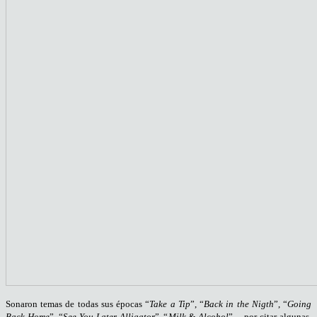
Sonaron temas de todas sus épocas “
Take a Tip
”, “
Back in the Nigth
”, “
Going
Back Home
”, “
See You Later Alligator
”, “
Milk & Alcohol
”..., por citar algunas.