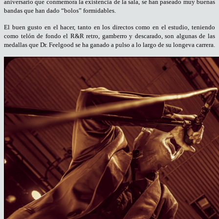
aniversario que conmemora la existencia de la sala, se han paseado muy buenas
bandas que han dado “bolos” formidables.
El buen gusto en el hacer, tanto en los directos como en el estudio, teniendo
como telón de fondo el R&R retro, gamberro y descarado, son algunas de las
medallas que Dr. Feelgood se ha ganado a pulso a lo largo de su longeva carrera.