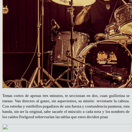
Temas cortos de apenas tres minutos, te seccionan en dos, cuan guillotina se
tratase. Van directos al grano, sin aspavientos, su misión: reventarte la cabeza.
Con estrofas y estribillos pegadizos de una fuerza y contundencia pasmosa; esta
banda, sin ser la original, sabe sacarle el músculo a cada nota y los nombres de
los caídos Feelgood sobrevuelan las tablas que estos deciden pisar.