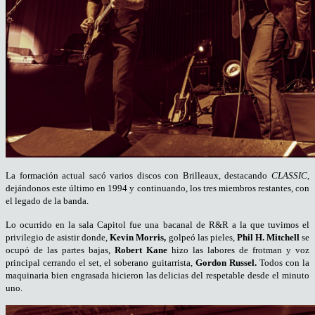
La formación actual sacó varios discos con Brilleaux, destacando
CLASSIC,
dejándonos este último en 1994 y continuando, los tres miembros restantes, con
el legado de la banda.
Lo ocurrido en la sala Capitol fue una bacanal de R&R a la que tuvimos el
privilegio de asistir donde,
Kevin Morris,
golpeó las pieles,
Phil H. Mitchell
se
ocupó de las partes bajas,
Robert Kane
hizo las labores de frotman y voz
principal cerrando el set, el soberano guitarrista,
Gordon Russel.
Todos con la
maquinaria bien engrasada hicieron las delicias del respetable desde el minuto
uno.