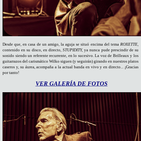
Desde que, en casa de un amigo, la aguja se situó encima del tema
ROXETTE,
contenido en su disco, en directo,
STUPIDITY,
ya nunca pude prescindir de su
sonido siendo un referente recurrente, en lo sucesivo. La voz de Brilleaux y los
guitarrazos del carismático Wilko siguen (y seguirán) girando en nuestros platos
caseros y, su áurea, acompaña a la actual banda en vivo y en directo... ¡Gracias
por tanto!
VER GALERÍA DE FOTOS