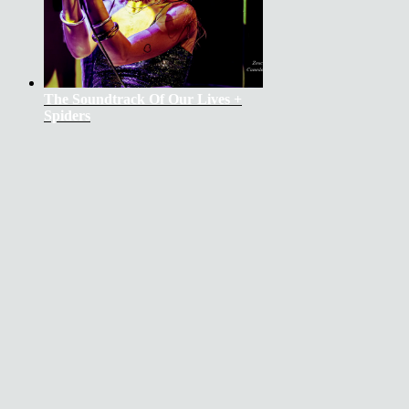
The Soundtrack Of Our Lives +
Spiders