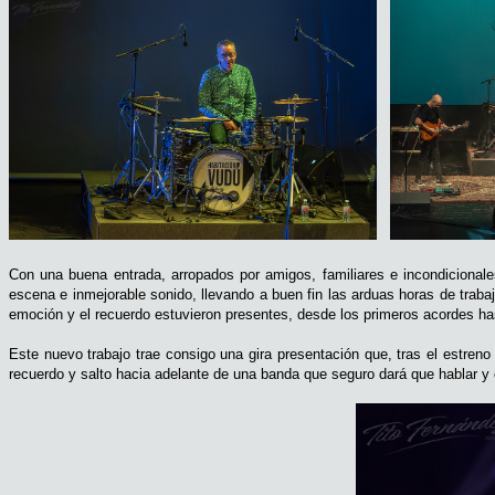
Con una buena entrada, arropados por amigos, familiares e incondicional
escena e inmejorable sonido, llevando a buen fin las arduas horas de traba
emoción y el recuerdo estuvieron presentes, desde los primeros acordes ha
Este nuevo trabajo trae consigo una gira presentación que, tras el estren
recuerdo y salto hacia adelante de una banda que seguro dará que hablar y