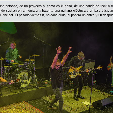
una persona, de un proyecto o, como es el caso, de una banda de rock n rol
o suenan en armonía una batería, una guitarra eléctrica y un bajo básicame
l Principal. El pasado viernes 8, no cabe duda, supondrá un antes y un despu