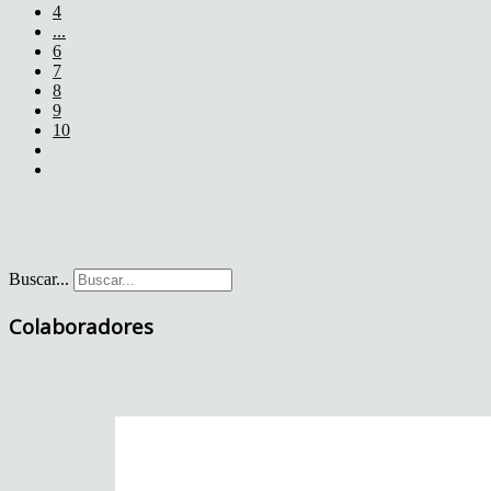
4
...
6
7
8
9
10
Buscar...
Colaboradores