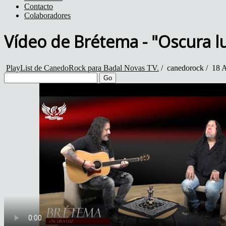
Contacto
Colaboradores
Vídeo de Brétema - "Oscura lu
PlayList de CanedoRock para Badal Novas TV.
/
canedorock
/
18 A
Go