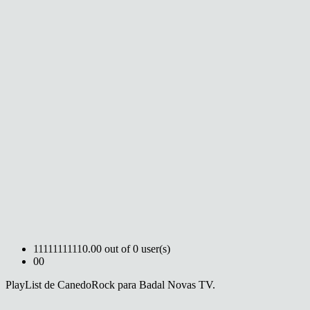
1
1
1
1
1
1
1
1
1
1
0.00 out of 0 user(s)
0
0
PlayList de CanedoRock para Badal Novas TV.