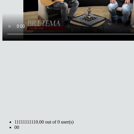
1
1
1
1
1
1
1
1
1
1
0.00 out of 0 user(s)
0
0