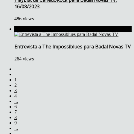
16/08/2023.
486 views
Entrevista a The Impossiblues para Badal Novas TV
264 views
1
2
3
4
...
6
7
8
9
...