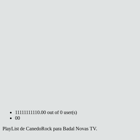
1
1
1
1
1
1
1
1
1
1
0.00 out of 0 user(s)
0
0
PlayList de CanedoRock para Badal Novas TV.