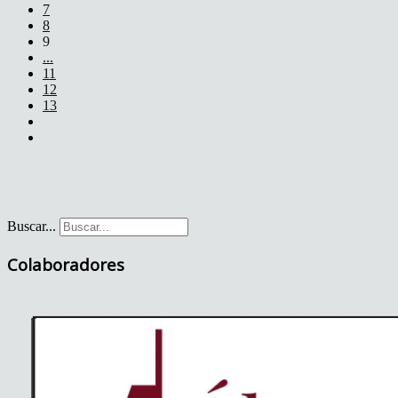
7
8
9
...
11
12
13
Buscar...
Colaboradores