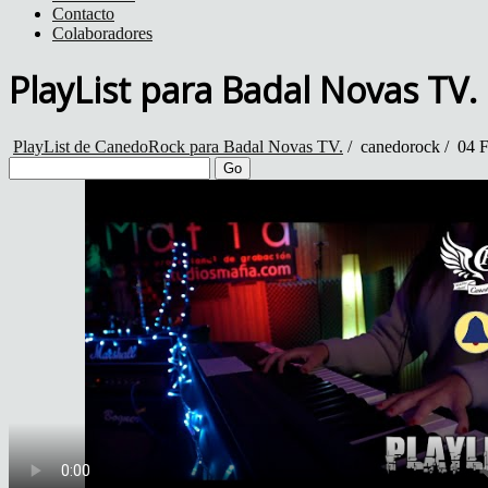
Contacto
Colaboradores
PlayList para Badal Novas TV.
PlayList de CanedoRock para Badal Novas TV.
/
canedorock
/
04 F
Go