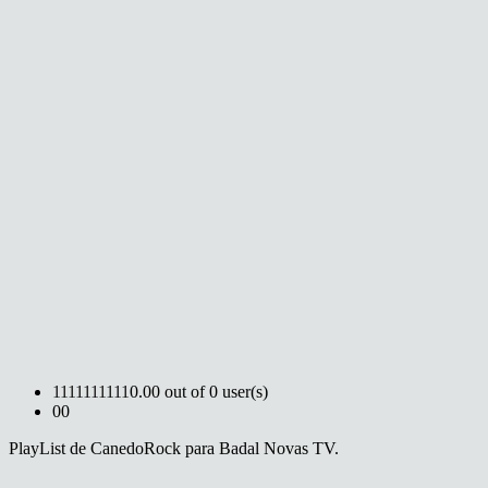
1
1
1
1
1
1
1
1
1
1
0.00 out of 0 user(s)
0
0
PlayList de CanedoRock para Badal Novas TV.