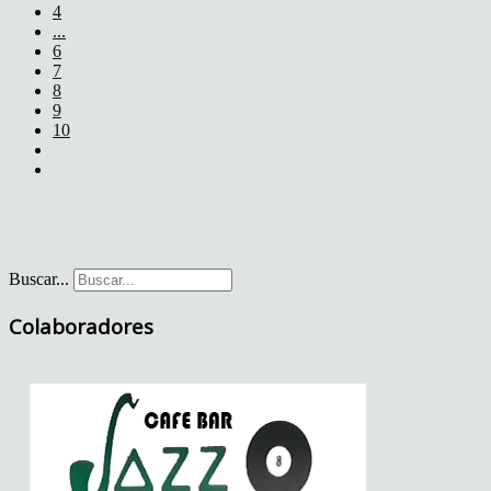
4
...
6
7
8
9
10
Buscar...
Colaboradores