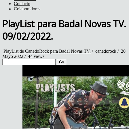
Contacto
Colaboradores
PlayList para Badal Novas TV.
09/02/2022.
PlayList de CanedoRock para Badal Novas TV.
/
canedorock
/
20
Mayo 2022 /
44 views
Go