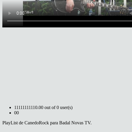
1
1
1
1
1
1
1
1
1
1
0.00 out of 0 user(s)
0
0
PlayList de CanedoRock para Badal Novas TV.