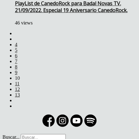
PlayList de CanedoRock para Badal Novas TV.
21/09/2022. Especial 19 Aniversario CanedoRock.
46 views
4
5
6
7
8
9
10
11
12
13
Buscar...