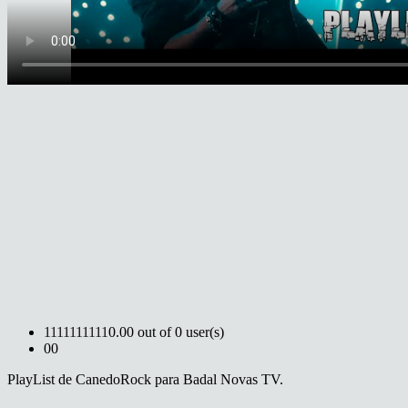
1
1
1
1
1
1
1
1
1
1
0.00 out of 0 user(s)
0
0
PlayList de CanedoRock para Badal Novas TV.