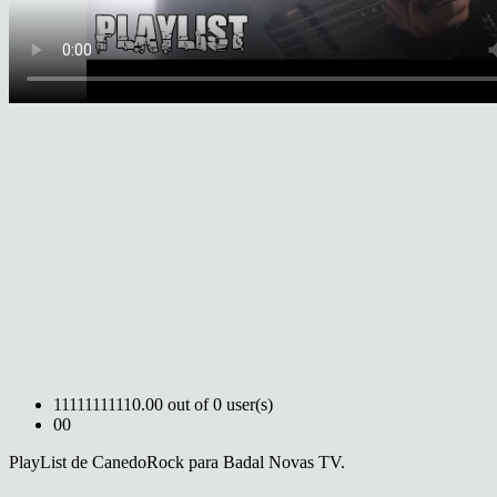
1
1
1
1
1
1
1
1
1
1
0.00 out of 0 user(s)
0
0
PlayList de CanedoRock para Badal Novas TV.