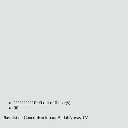
1
1
1
1
1
1
1
1
1
1
0.00 out of 0 user(s)
0
0
PlayList de CanedoRock para Badal Novas TV.