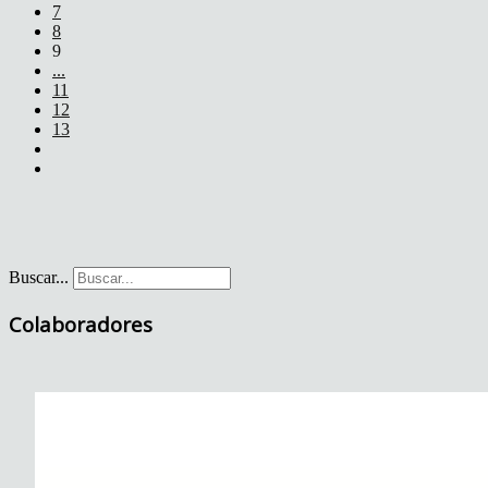
7
8
9
...
11
12
13
Buscar...
Colaboradores