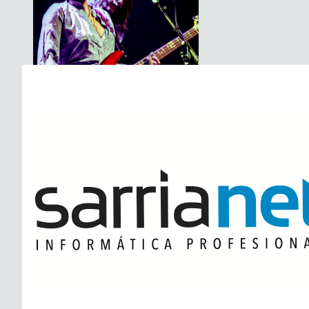
The Soundtrack Of Our Lives +
Spiders