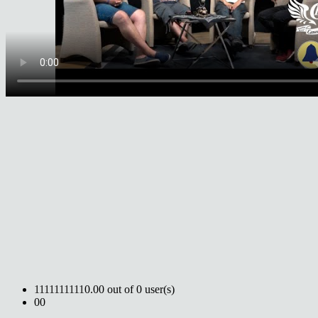
1
1
1
1
1
1
1
1
1
1
0.00 out of 0 user(s)
0
0