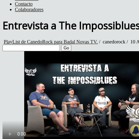
Contacto
Colaboradores
Entrevista a The Impossiblue
PlayList de CanedoRock para Badal Novas TV.
/
canedorock
/
10 A
Go