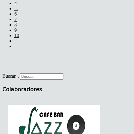
4
...
6
7
8
9
10
Buscar...
Colaboradores