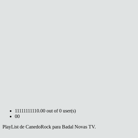
1
1
1
1
1
1
1
1
1
1
0.00 out of 0 user(s)
0
0
PlayList de CanedoRock para Badal Novas TV.