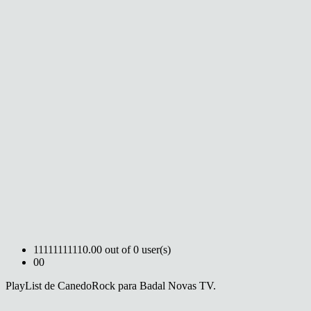
1
1
1
1
1
1
1
1
1
1
0.00 out of 0 user(s)
0
0
PlayList de CanedoRock para Badal Novas TV.