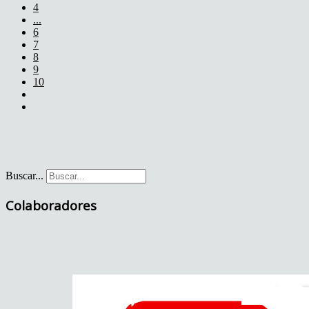
4
...
6
7
8
9
10
Buscar...
Colaboradores