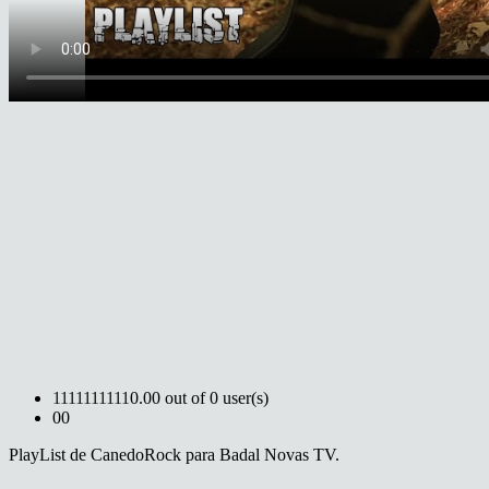
1
1
1
1
1
1
1
1
1
1
0.00 out of 0 user(s)
0
0
PlayList de CanedoRock para Badal Novas TV.