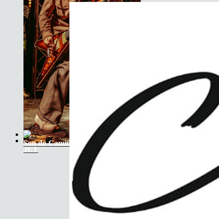
Son do Camiño
JET