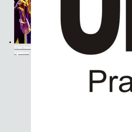
The Soundtrack Of Our Lives +
Spiders