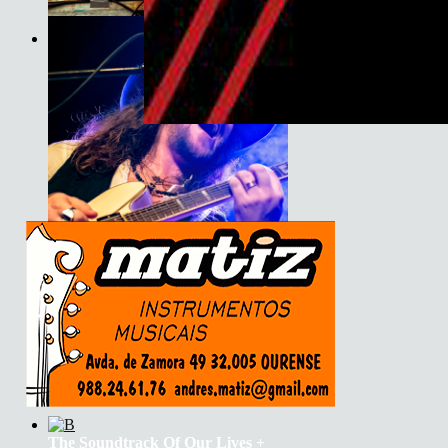
Son do Camiño
Basement Saints
The Soundtrack Of Our Lives +