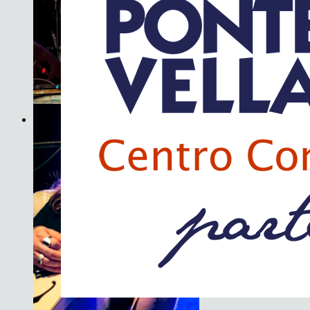
Son do Camiño