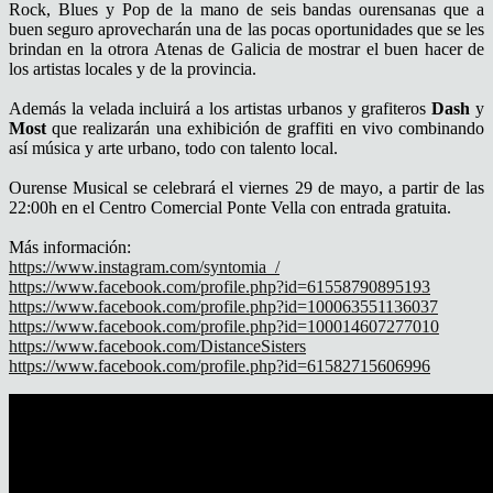
Rock, Blues y Pop de la mano de seis bandas ourensanas que a
buen seguro aprovecharán una de las pocas oportunidades que se les
brindan en la otrora Atenas de Galicia de mostrar el buen hacer de
los artistas locales y de la provincia.
Además la velada incluirá a los artistas urbanos y grafiteros
Dash
y
Most
que realizarán una exhibición de graffiti en vivo combinando
así música y arte urbano, todo con talento local.
Ourense Musical se celebrará el viernes 29 de mayo, a partir de las
22:00h en el Centro Comercial Ponte Vella con entrada gratuita.
Más información:
https://www.instagram.com/syntomia_/
https://www.facebook.com/profile.php?id=61558790895193
https://www.facebook.com/profile.php?id=100063551136037
https://www.facebook.com/profile.php?id=100014607277010
https://www.facebook.com/DistanceSisters
https://www.facebook.com/profile.php?id=61582715606996