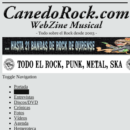
Toggle Navigation
Portada
Noticias
Entrevistas
Discos/DVD
Crónicas
Fotos
Vídeos
Agenda
Hemeroteca