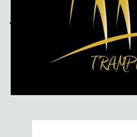
The Soundtrack Of Our Lives +
Spiders