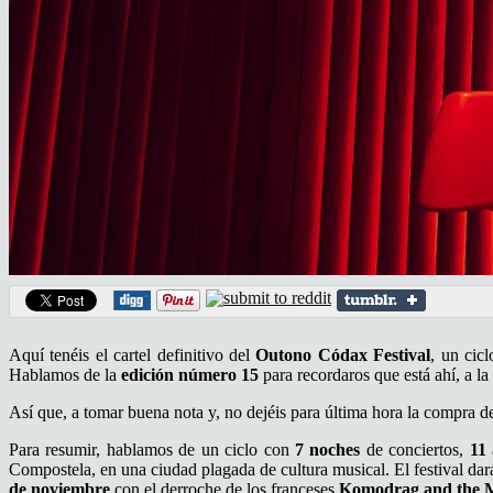
Aquí tenéis el cartel definitivo del
Outono Códax Festival
, un cic
Hablamos de la
edición número 15
para recordaros que está ahí, a la 
Así que, a tomar buena nota y, no dejéis para última hora la compra d
Para resumir, hablamos de un ciclo con
7 noches
de conciertos,
11 
Compostela, en una ciudad plagada de cultura musical. El festival d
de noviembre
con el derroche de los franceses
Komodrag and the 