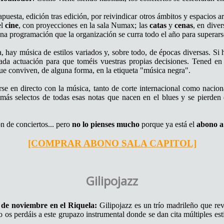
 apuesta, edición tras edición, por reivindicar otros ámbitos y espacios a
el
cine
, con proyecciones en la sala Numax; las
catas
y
cenas
, en dive
a programación que la organización se curra todo el año para superar
ta, hay música de estilos variados y, sobre todo, de épocas diversas. 
 actuación para que toméis vuestras propias decisiones. Tened en cu
que conviven, de alguna forma, en la etiqueta "música negra".
rse en directo con la música, tanto de corte internacional como nacion
 más selectos de todas esas notas que nacen en el blues y se pierden e
n de conciertos... pero
no lo pienses mucho
porque ya está el
abono a
[COMPRAR ABONO SALA CAPITOL]
Gilipojazz
 de noviembre en el Riquela:
Gilipojazz es un trío madrileño que rev
 perdáis a este grupazo instrumental donde se dan cita múltiples estil