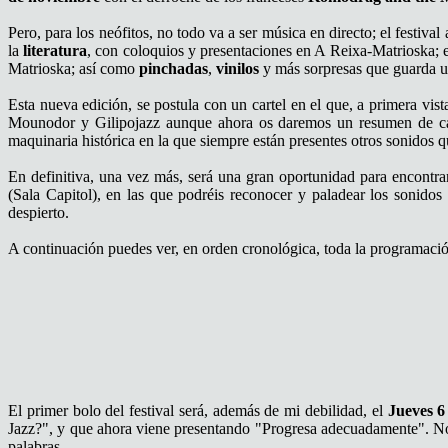
Pero, para los neófitos, no todo va a ser música en directo; el festival
la
literatura
, con coloquios y presentaciones en A Reixa-Matrioska; 
Matrioska; así como
pinchadas
,
vinilos
y más sorpresas que guarda un
Esta nueva edición, se postula con un cartel en el que, a primera vis
Mounodor y Gilipojazz aunque ahora os daremos un resumen de cada
maquinaria histórica en la que siempre están presentes otros sonidos 
En definitiva, una vez más, será una gran oportunidad para encontra
(Sala Capitol), en las que podréis reconocer y paladear los sonidos
despierto.
A continuación puedes ver, en orden cronológica, toda la programació
El primer bolo del festival será, además de mi debilidad, el
Jueves 6
Jazz?", y que ahora viene presentando "Progresa adecuadamente". No os
palabras.