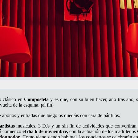
lo clásico en
Compostela
y es que, con su buen hacer, año tras año, 
vuelta de la esquina, ¡al fin!
e abonos y entradas que luego os quedáis con cara de pánfilos.
artistas
musicales, 3 DJs y un sin fin de actividades que convertirá
ará comienzo
el día 6 de noviembre,
con la actuación de los madrileños
Mounodor
. Como viene siendo habitual, los conciertos se celebrarán en