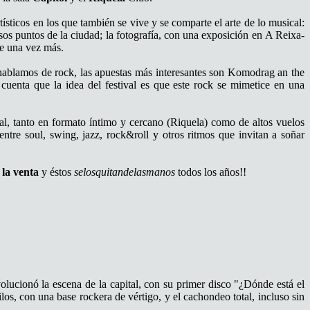
rtísticos en los que también se vive y se comparte el arte de lo musical:
rsos puntos de la ciudad; la fotografía, con una exposición en A Reixa-
se una vez más.
Si hablamos de rock, las apuestas más interesantes son Komodrag an the
enta que la idea del festival es que este rock se mimetice en una
al, tanto en formato íntimo y cercano (Riquela) como de altos vuelos
ntre soul, swing, jazz, rock&roll y otros ritmos que invitan a soñar
 la venta
y éstos
selosquitandelasmanos
todos los años!!
olucionó la escena de la capital, con su primer disco "¿Dónde está el
os, con una base rockera de vértigo, y el cachondeo total, incluso sin