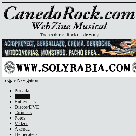
Toggle Navigation
Portada
Noticias
Entrevistas
Discos/DVD
Crónicas
Fotos
Vídeos
Agenda
Hemeroteca