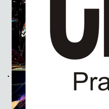
Son do Camiño