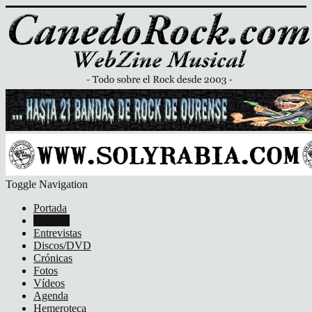
Toggle Navigation
Portada
Noticias
Entrevistas
Discos/DVD
Crónicas
Fotos
Vídeos
Agenda
Hemeroteca