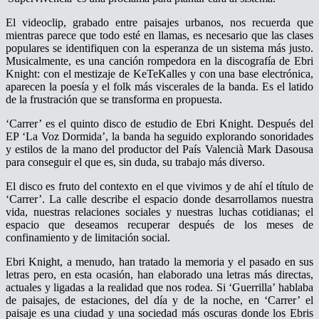
El videoclip, grabado entre paisajes urbanos, nos recuerda que
mientras parece que todo esté en llamas, es necesario que las clases
populares se identifiquen con la esperanza de un sistema más justo.
Musicalmente, es una canción rompedora en la discografía de Ebri
Knight: con el mestizaje de KeTeKalles y con una base electrónica,
aparecen la poesía y el folk más viscerales de la banda. Es el latido
de la frustración que se transforma en propuesta.
‘Carrer’ es el quinto disco de estudio de Ebri Knight. Después del
EP ‘La Voz Dormida’, la banda ha seguido explorando sonoridades
y estilos de la mano del productor del País Valencià Mark Dasousa
para conseguir el que es, sin duda, su trabajo más diverso.
El disco es fruto del contexto en el que vivimos y de ahí el título de
‘Carrer’. La calle describe el espacio donde desarrollamos nuestra
vida, nuestras relaciones sociales y nuestras luchas cotidianas; el
espacio que deseamos recuperar después de los meses de
confinamiento y de limitación social.
Ebri Knight, a menudo, han tratado la memoria y el pasado en sus
letras pero, en esta ocasión, han elaborado una letras más directas,
actuales y ligadas a la realidad que nos rodea. Si ‘Guerrilla’ hablaba
de paisajes, de estaciones, del día y de la noche, en ‘Carrer’ el
paisaje es una ciudad y una sociedad más oscuras donde los Ebris