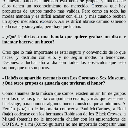
A nuestro parecer el mercado está lleno de grupos, y muchos de
ellos tienen un reconocimiento no merecido
. C
reemos que hay
propuestas de grupos mucho más válidas. Pero como en todo, las
modas mandan y es difícil acabar con ellas, y más cuando reciben
un apoyo mediático e
x
cesivo. Así es difícil abri
r
se camino saliendo
de la nada y sin ayuda
,
pero hay que luchar.
- ¿Qué le dirías a una banda que quiere grabar un disco e
intentar hacerse un hueco?
Creo que lo más importante es estar seguro y convencido de lo que
haces, y disfrutar con ello, y no seguir modas ni tendencias.
Después, a luchar día a día con todos los obstáculos que esto
supone, que no son pocos
.
- Habéis compartido escenario con Los Coronas o Sex Museum,
¿Qué otros grupos os gustaría que tuvieran el honor?
Como amantes de la música que somos
,
existen un sin fin de grupos
con los que nos gustaría compartir escenario, y más que escenario,
backstage, para conocer algunos buenos músicos que admiramos
.
A
Fernán (voz) no le importaría conocer a Paul McCartney, a Beni
(bajo) codearse con los hermanos Robinson de los Black Crowes, a
Miguel (batería) no le importaría charlar con las apisonadoras de
QOTSA, y a mi (Xurxo-guitarra) no me importaría compartir unas