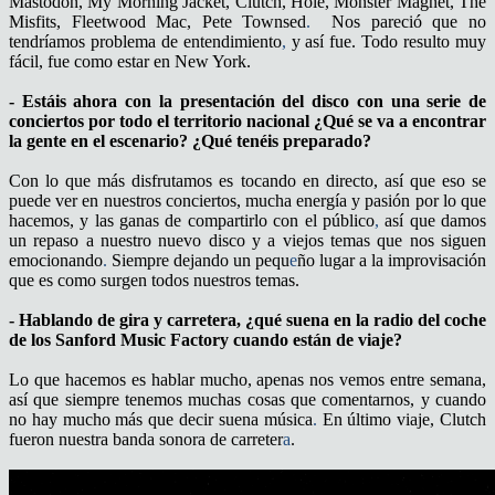
Mastodon, My Morning Jacket, Clutch, Hole, Monster Magnet, The
Misfits, Fleetwood Mac, Pete Townsed
.
Nos pareció que no
tendríamos problema de entendimiento
,
y así fue. Todo resulto muy
fácil, fue como estar en New York.
- Estáis ahora con la presentación del disco con una serie de
conciertos por todo el territorio nacional ¿Qué se va a encontrar
la gente en el escenario? ¿Qué tenéis preparado?
Con lo que más disfrutamos es tocando en directo, así que eso se
puede ver en nuestros conciertos, mucha energía y pasión por lo que
hacemos, y las ganas de compartirlo con el público
,
así que damos
un repaso a nuestro nuevo disco y a viejos temas que nos siguen
emocionando
.
Siempre dejando un pequ
e
ño lugar a la improvisación
que es como surgen todos nuestros temas.
- Hablando de gira y carretera, ¿qué suena en la radio del coche
de los Sanford Music Factory cuando están de viaje?
Lo que hacemos es hablar mucho, apenas nos vemos entre semana,
así que siempre tenemos muchas cosas que comentarnos, y cuando
no hay mucho más que decir suena música
.
En último viaje, Clutch
fueron nuestra banda sonora de carreter
a
.