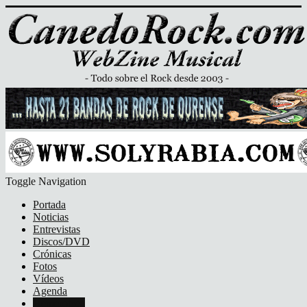
Toggle Navigation
Portada
Noticias
Entrevistas
Discos/DVD
Crónicas
Fotos
Vídeos
Agenda
Hemeroteca