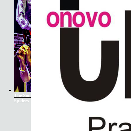
The Soundtrack Of Our Lives +
Spiders