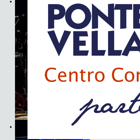
JET
Son do Camiño