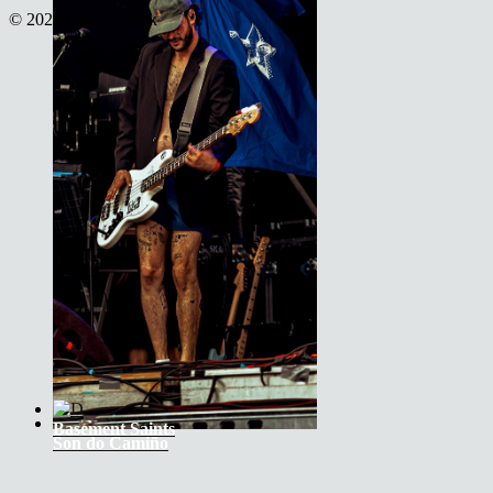
JET
© 2026 CanedoRock
Basement Saints
Son do Camiño