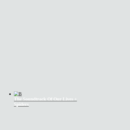
The Soundtrack Of Our Lives +
Spiders