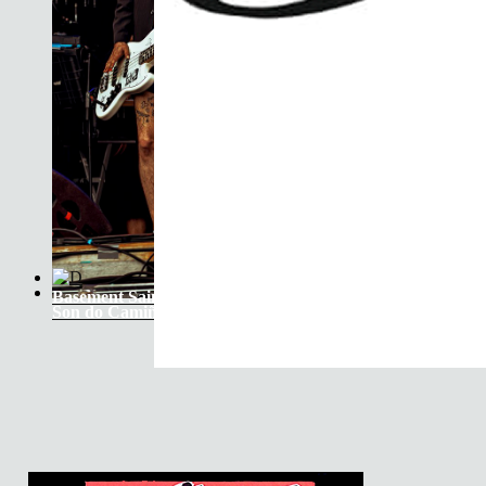
Basement Saints
Son do Camiño