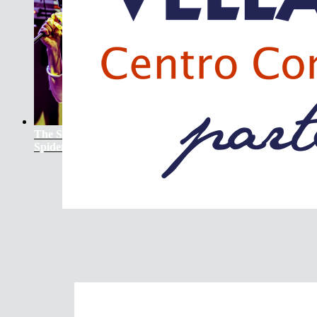
The Soundtrack Of Our Lives +
Spiders