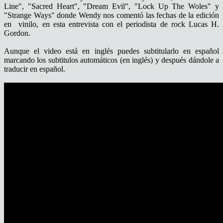
Line", "Sacred Heart", "Dream Evil", "Lock Up The Woles" y
"Strange Ways" donde Wendy nos comentó las fechas de la edición
en vinilo, en esta entrevista con el periodista de rock Lucas H.
Gordon.
Aunque el video está en inglés puedes subtitularlo en español
marcando los subtitulos automáticos (en inglés) y después dándole a
traducir en español.