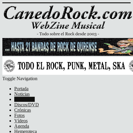
Toggle Navigation
Portada
Noticias
Entrevistas
Discos/DVD
Crónicas
Fotos
Vídeos
Agenda
Hemeroteca