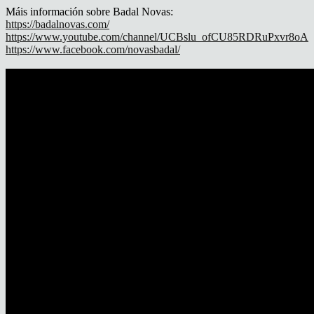
Máis información sobre Badal Novas:
https://badalnovas.com/
https://www.youtube.com/channel/UCBslu_ofCU85RDRuPxvr8oA
https://www.facebook.com/novasbadal/