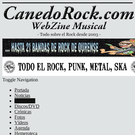
Toggle Navigation
Portada
Noticias
Entrevistas
Discos/DVD
Crónicas
Fotos
Vídeos
Agenda
Hemeroteca