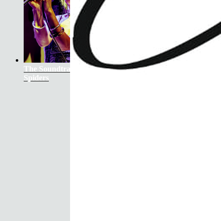
The Soundtrack Of Our Lives +
Spiders