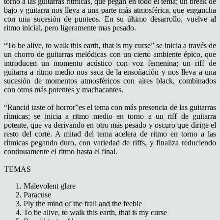
torno a las guitarras rítmicas, que pegan en todo el tema; un break de
bajo y guitarra nos lleva a una parte más atmosférica, que engancha
con una sucesión de punteos. En su último desarrollo, vuelve al
ritmo inicial, pero ligeramente mas pesado.
“To be alive, to walk this earth, that is my curse” se inicia a través de
un chorro de guitarras melódicas con un cierto ambiente épico, que
introducen un momento acústico con voz femenina; un riff de
guitarra a ritmo medio nos saca de la ensoñación y nos lleva a una
sucesión de momentos atmosféricos con aires black, combinados
con otros más potentes y machacantes.
“Rancid taste of horror”es el tema con más presencia de las guitarras
rítmicas; se inicia a ritmo medio en torno a un riff de guitarra
potente, que va derivando en otro más pesado y oscuro que dirige el
resto del corte. A mitad del tema acelera de ritmo en torno a las
rítmicas pegando duro, con variedad de riffs, y finaliza reduciendo
continuamente el ritmo hasta el final.
TEMAS
Malevolent glare
Paracuse
Ply the mind of the frail and the feeble
To be alive, to walk this earth, that is my curse