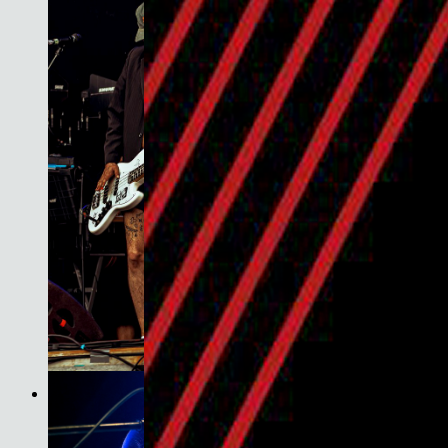
JET
Son do Camiño