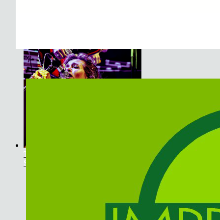
The Soundtrack Of Our Lives +
Spiders