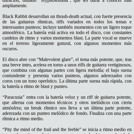
duración, titulado “Hypnosomnia”, que les daría a conocer más
ampliamente.
Black Rabbit desarrollan un thrash-death actual, con fuerte presencia
de las guitarras rítmicas, riffs variados en todos los temas e
interesantes punteos; incluye también momentos con un ligero toque
atmosférico. La batería está activa en todo el disco, con constantes
cambios de ritmo y varios momentos blast. La parte vocal se mueve
en el terreno ligeramente gutural, con algunos momentos más
oscuros.
El disco abre con “Malevolent glare”, el tema más potente, que, tras
una breve intro, acelera en torno a unos riffs de guitarra vertiginosos,
que combina con algunas partes con ligera melodía; el bajo suena
contundente y presenta varios punteos, algunos aderezados con
coros con un tono operístico. La última parte suena más rápida, con
la batería a ritmo de blast y punteo.
“Paracusia” entra con la batería veloz y un riff de guitarra potente,
que alterna con momentos técnicos y otros melódicos con cierta
atmósfera; un break rítmico nos lleva a un última parte potente,
aderezada con un punteo melódico de fondo. Finaliza con una parte
rítmica a ritmo medio.
“Pity the mind of the frail and the feeble” se inicia a ritmo medio en