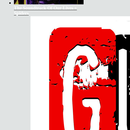
The Soundtrack Of Our Lives +
Spiders