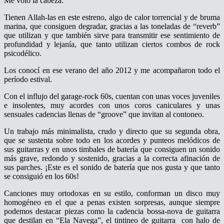
Me voló la cabeza.
Tienen Allah-las en este estreno, algo de calor torrencial y de bruma
marina, que consiguen degradar, gracias a las toneladas de “reverb”
que utilizan y que también sirve para transmitir ese sentimiento de
profundidad y lejanía, que tanto utilizan ciertos combos de rock
psicodélico.
Los conocí en ese verano del año 2012 y me acompañaron todo el
período estival.
Con el influjo del garage-rock 60s, cuentan con unas voces juveniles
e insolentes, muy acordes con unos coros caniculares y unas
sensuales cadencias llenas de “groove” que invitan al contoneo.
Un trabajo más minimalista, crudo y directo que su segunda obra,
que se sustenta sobre todo en los acordes y punteos melódicos de
sus guitarras y en unos timbales de batería que consiguen un sonido
más grave, redondo y sostenido, gracias a la correcta afinación de
sus parches. ¡Este es el sonido de batería que nos gusta y que tanto
se consiguió en los 60s!
Canciones muy ortodoxas en su estilo, conforman un disco muy
homogéneo en el que a penas existen sorpresas, aunque siempre
podemos destacar piezas como la cadencia bossa-nova de guitarra
que destilan en “Ela Navega”, el tintineo de guitarra con halo de