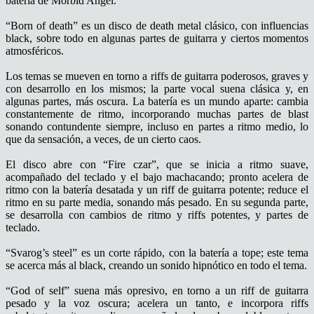
batería de Morbid Angel.
“Born of death” es un disco de death metal clásico, con influencias
black, sobre todo en algunas partes de guitarra y ciertos momentos
atmosféricos.
Los temas se mueven en torno a riffs de guitarra poderosos, graves y
con desarrollo en los mismos; la parte vocal suena clásica y, en
algunas partes, más oscura. La batería es un mundo aparte: cambia
constantemente de ritmo, incorporando muchas partes de blast
sonando contundente siempre, incluso en partes a ritmo medio, lo
que da sensación, a veces, de un cierto caos.
El disco abre con “Fire czar”, que se inicia a ritmo suave,
acompañado del teclado y el bajo machacando; pronto acelera de
ritmo con la batería desatada y un riff de guitarra potente; reduce el
ritmo en su parte media, sonando más pesado. En su segunda parte,
se desarrolla con cambios de ritmo y riffs potentes, y partes de
teclado.
“Svarog’s steel” es un corte rápido, con la batería a tope; este tema
se acerca más al black, creando un sonido hipnótico en todo el tema.
“God of self” suena más opresivo, en torno a un riff de guitarra
pesado y la voz oscura; acelera un tanto, e incorpora riffs