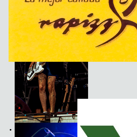
JET
Son do Camiño