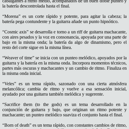
cabalgantes a ritmo medio, acompañados de un buen doble punteo y
la batería descontrolada hasta el final.
“Morena” es un corte rápido y potente, para agitar la cabeza; la
batería pega contundente y la guitarra añade un punto hipnótico.
“Cosmic axis” se desarrolla e torno a un riff de guitarra machacante,
con aires pesados y la voz en consonancia, apoyada por una parte de
bajo en la misma onda; la batería da algo de dinamismo, pero el
resto del corte sigue en la misma línea.
“Weaver of time” se inicia con un punteo melódico, apoyados por la
guitarra y la batería en la misma onda. Incorpora momentos técnicos,
partes más oscuras y machacantes y un cambio de ritmo. Finaliza en
la misma onda inicial.
“Veles” es un tema rápido, sazonado con una cierta atmósfera
melancólica; cambia de ritmo y vuelve a esa sensación inicial,
ayudado por una guitarra también melódica y sugerente.
“Sacrifice them (to the gods) es un tema desarrollado en la
conjunción de guitarra y bajo, que originan un ritmo potente y
machacante; un punteo melódico suaviza el conjunto hasta el final.
“Born of death” es un tema rápido, con constantes cambios de ritmo,