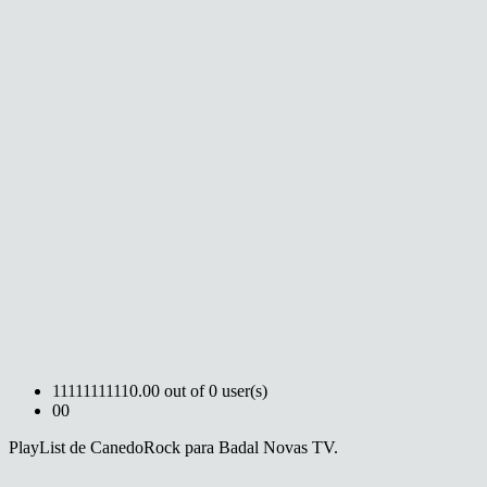
1
1
1
1
1
1
1
1
1
1
0.00 out of 0 user(s)
0
0
PlayList de CanedoRock para Badal Novas TV.