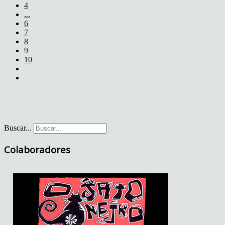
4
...
6
7
8
9
10
Buscar...
Colaboradores