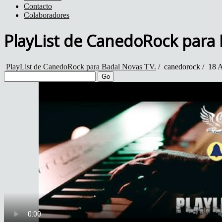
Contacto
Colaboradores
PlayList de CanedoRock para 
PlayList de CanedoRock para Badal Novas TV.
/
canedorock
/
18 A
Go