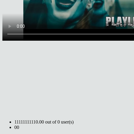
1
1
1
1
1
1
1
1
1
1
0.00 out of 0 user(s)
0
0