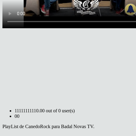
1
1
1
1
1
1
1
1
1
1
0.00 out of 0 user(s)
0
0
PlayList de CanedoRock para Badal Novas TV.