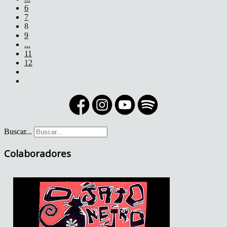
6
7
8
9
...
11
12
Buscar...
Colaboradores