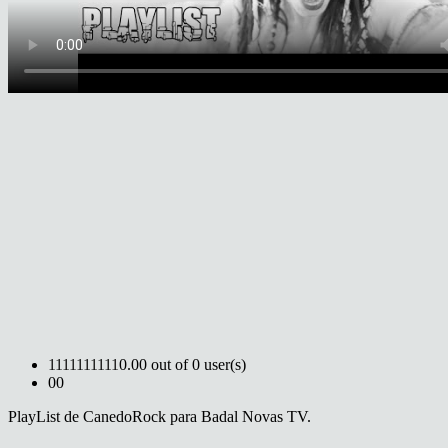
1
1
1
1
1
1
1
1
1
1
0.00 out of 0 user(s)
0
0
PlayList de CanedoRock para Badal Novas TV.